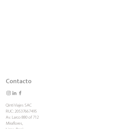
Contacto
Qinti Viajes SAC
RUC:
20537667495
Av. Larco 880 of 712
Miraflores,