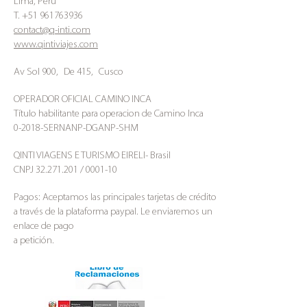
Lima, Perú
T.
+51 961763936
contact@q-inti.com
www.qintiviajes.com
Av Sol 900,
De 415,
Cusco
OPERADOR OFICIAL CAMINO INCA
Título habilitante para operacion de Camino Inca
0-2018-SERNANP-DGANP-SHM
QINTI VIAGENS E TURISMO EIRELI- Brasil
CNPJ
32.271.201
/ 0001-10
Pagos: Aceptamos las principales tarjetas de crédito
a través de
la plataforma paypal. Le enviaremos un
enlace de pago
a petición.