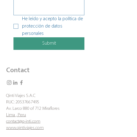
He leído y acepto la política de 
protección de datos 
personales 
Submit
Contact
Qinti Viajes S.A.C
RUC:
20537667495
Av. Larco 880 of 712 Miraflores
Lima , Peru
contact@q-inti.com
www.qintiviajes.com