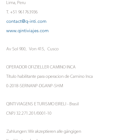
Lima, Peru
T.
+51 961763936
contact@q-inti.com
www.qintiviajes.com
Av Sol 900,
Von 415,
Cusco
OPERADOR OFIZIELLER CAMINO INCA
Título habilitante para operacion de Camino Inca
0-2018-SERNANP-DGANP-SHM
QINTI VIAGENS E TURISMO EIRELI - Brasil
CNPJ
32.271.201
/0001-10
Zahlungen: Wir akzeptieren alle gängigen